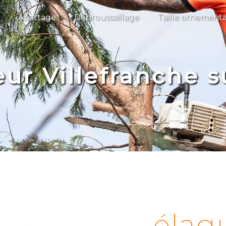
Abattage
Débroussaillage
Taille ornementa
ur Villefranche 
élag