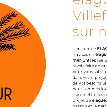
Ville
sur 
L’entreprise
ELA
services en
élagu
mer
. Entreprise 
savoir-faire de q
pour vous satisf
dans votre proje
de vos besoins. S
nous sommes à vo
transmettre les 
projet de
élague
passion et le par